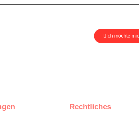
Ich möchte mi
, um aktuelle
zu erhalten.
*Ihre E-Mail ist bei uns 
ngen
Rechtliches
Impressum
e
Datenschutz