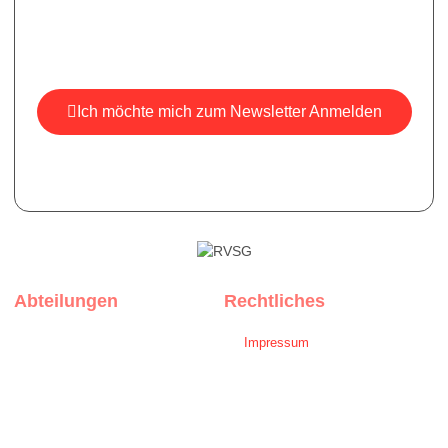
Melden Sie sich für unseren Newsletter an, um aktuelle
Informationen, Neuigkeiten und Einblicke zu erhalten.
Ich möchte mich zum Newsletter Anmelden
*Ihre E-Mail ist bei uns sicher, wir versenden keine Spam-
Mails.
Abteilungen
Rechtliches
Rothenburg
Impressum
Muhr am See
Datenschutz
Weißenburg
Privatsphäre-Einstellungen