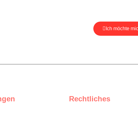
Ich möchte mi
, um aktuelle
zu erhalten.
*Ihre E-Mail ist bei uns 
ngen
Rechtliches
Impressum
e
Datenschutz
Privatsphäre-Einstellungen