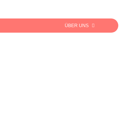
ÜBER UNS