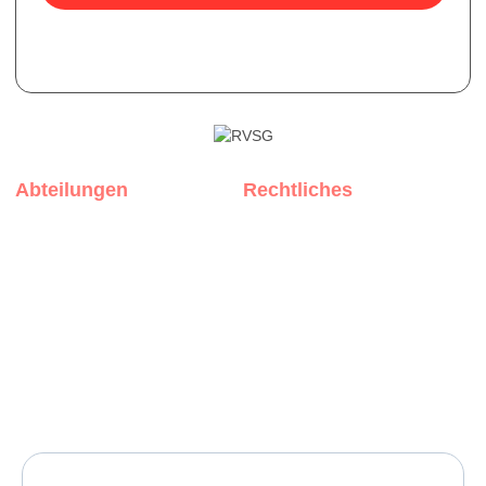
*Ihre E-Mail ist bei uns sicher, wir versenden keine Spam-
Mails.
Abteilungen
Rechtliches
Rothenburg
Impressum
Muhr am See
Datenschutz
Weißenburg
Privatsphäre-Einstellungen
Copyright © 2022 RVSG Rothenburg ob der Tauber