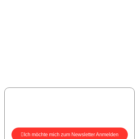
Newsletter
Melden Sie sich für unseren Newsletter an, um aktuelle
Informationen, Neuigkeiten und Einblicke zu erhalten.
Ich möchte mich zum Newsletter Anmelden