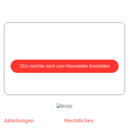
Newsletter
Melden Sie sich für unseren Newsletter an, um aktuelle
Informationen, Neuigkeiten und Einblicke zu erhalten.
Ich möchte mich zum Newsletter Anmelden
*Ihre E-Mail ist bei uns sicher, wir versenden keine Spam-
Mails.
Abteilungen
Rechtliches