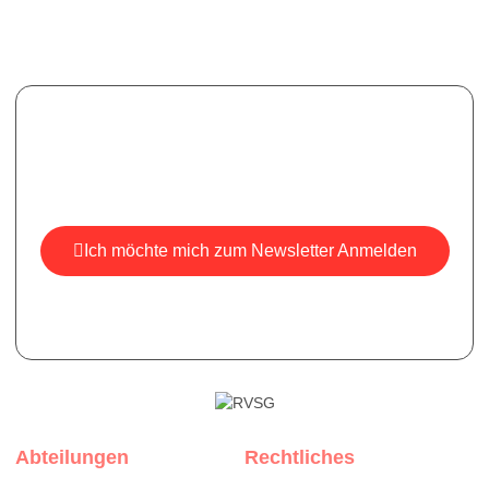
Newsletter
Melden Sie sich für unseren Newsletter an, um aktuelle
Informationen, Neuigkeiten und Einblicke zu erhalten.
Ich möchte mich zum Newsletter Anmelden
*Ihre E-Mail ist bei uns sicher, wir versenden keine Spam-
Mails.
Abteilungen
Rechtliches