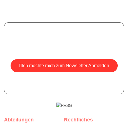
Newsletter
Melden Sie sich für unseren Newsletter an, um aktuelle
Informationen, Neuigkeiten und Einblicke zu erhalten.
Ich möchte mich zum Newsletter Anmelden
*Ihre E-Mail ist bei uns sicher, wir versenden keine Spam-
Mails.
Abteilungen
Rechtliches