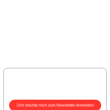
Newsletter
Melden Sie sich für unseren Newsletter an, um aktuelle
Informationen, Neuigkeiten und Einblicke zu erhalten.
Ich möchte mich zum Newsletter Anmelden