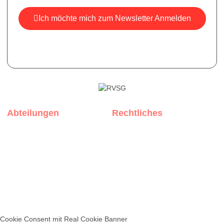
Ich möchte mich zum Newsletter Anmelden
*Ihre E-Mail ist bei uns sicher, wir versenden keine Spam-
Mails.
Abteilungen
Rechtliches
Rothenburg
Impressum
Muhr am See
Datenschutz
Weißenburg
Privatsphäre-Einstellungen
Copyright © 2022 RVSG Rothenburg ob der Tauber
Cookie Consent mit Real Cookie Banner