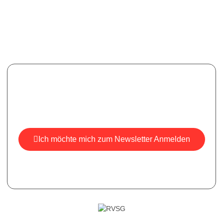
Newsletter
Melden Sie sich für unseren Newsletter an, um aktuelle
Informationen, Neuigkeiten und Einblicke zu erhalten.
Ich möchte mich zum Newsletter Anmelden
*Ihre E-Mail ist bei uns sicher, wir versenden keine Spam-
Mails.