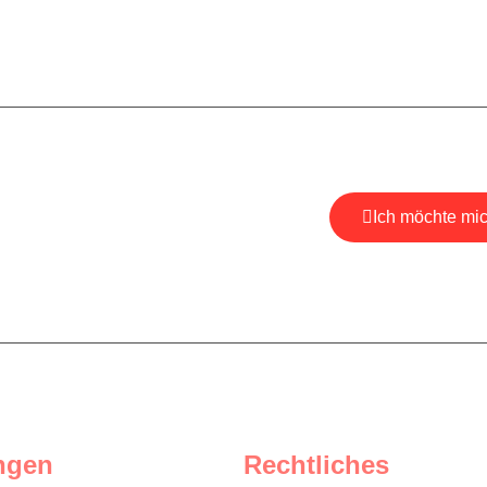
Ich möchte mi
, um aktuelle
zu erhalten.
*Ihre E-Mail ist bei uns 
ngen
Rechtliches